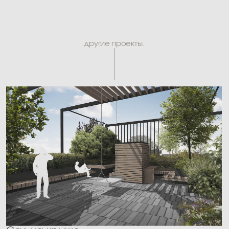
ТПУ Рижский
Концепция
смотреть проект
We focus on the
quality
, conceptual
depth
and cultural
significance
of
each work.
hello@protop.design
portfolio.
services.
team.