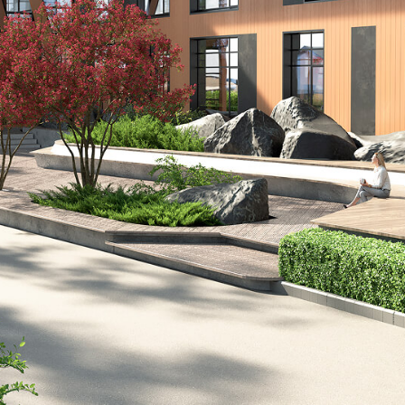
задача.
Создать
общественное
пространство
, совмещающее
функции
территории бизнес центра