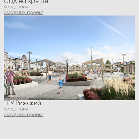
behance.
inst*.
*Instagram (owned by Meta, a
company recognized as extremist
and banned in the Russian
Federation).
PROTOP © 2026 All
Personal data
PROTOP LLC INN
rights reserved
processing policy
7801730837
Website creation
re:born