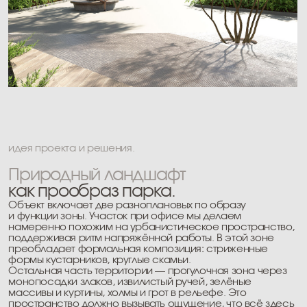
намеренно похожим на урбанистическое пространство,
поддерживая ритм напряжённой работы. В этой зоне
преобладает формальная композиция: стриженные
формы кустарников, круглые скамьи.
Остальная часть территории — прогулочная зона через
монопосадки злаков, извилистый ручей, зелёные
массивы и куртины, холмы и грот в рельефе. Это
пространство должно вызывать ощущение, что всё здесь
возникло естественным образом.
Доминанта парка — грот с озеленённой злаками крышей
перед которым размещен водоем с фонтаном. Для
поддержания ландшафтной идентичности в озеленении
используются местные растения: сосны, ели и пихты,
ольхи и берёзы, ива белая с эффектной тектоникой
кроны, многоствольные лох, сирени и яблони.
Функциональные зоны
.