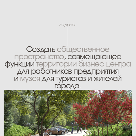
для работников предприятия
и
музея
для туристов и жителей
города.
идея проекта и решения.
Природный ландшафт
как прообраз парка.
Объект включает две разноплановых по образу
и функции зоны. Участок при офисе мы делаем