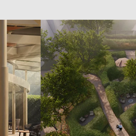
Центральный парк
Серия камерных пространств в глубине парка создана
для спокойного отдыха, общения и работы на свежем
воздухе. Разные по масштабу зоны скрыты за живыми
изгородями и деревьями, создавая ощущение приватности.