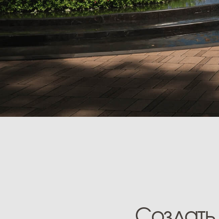
Создать
ун
гармонизирующий
неоклассикой,
Наполнить простр