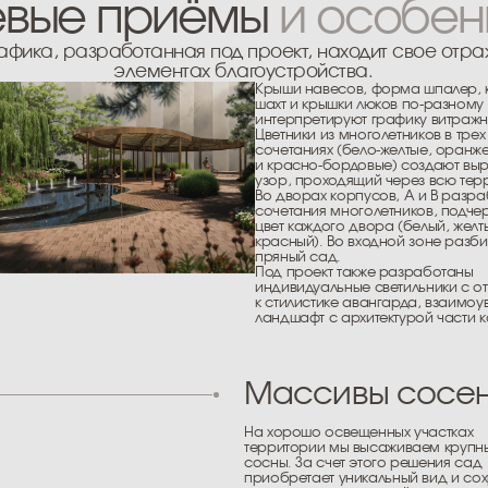
На хорошо освещенных участках
территории мы высаживаем крупные
сосны. За счет этого решения сад
приобретает уникальный вид и сохраняет
декоративность круглый год
Посадки на подпорных 
Недостаток в грунте под посадку растений
был компенсирован за счет обустройства
подпорных стенок из металла плавной
формы.
Маскировка технически
Короба вентиляционных шахт и крышки
люков выполнены в индивидуальном
дизайне и являются продолжением
концептуальной графической идеи
Каскадные водоемы
Своей графикой водоемы продолжают
тематику витража. Центральный водоем
имеет несколько ступеней под водой,
водоемы восточной части —