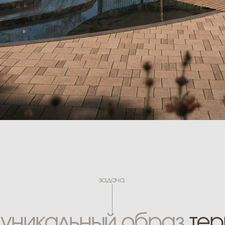
задача.
икальный образ
территор
 с тремя архитектурными
 авангардом и современ
анство максимальным ко