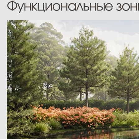
Центральный водоем
Укромная зона у водоема под витражным навесом
в самом центре парка, окруженная зеленым
массивом, настраивает на замедление
и расслабление в ритме города.