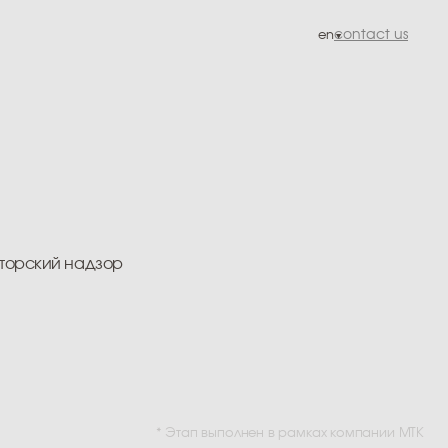
en
contact us
ор
* Этап выполнен в рамках компании МТК