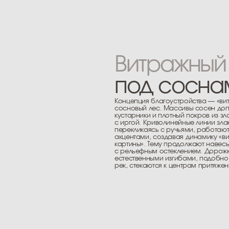
кустарники и плотный покров из злаков
с иргой. Криволинейные линии злаков,
перекликаясь с ручьями, работают цветовыми
акцентами, создавая динамику «витражной
картины». Тему продолжают навесы
с рельефным остеклением. Дорожки
естественными изгибами, подобно руслам
рек, стекаются к центрам притяжения.