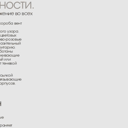
стенках
х элементов