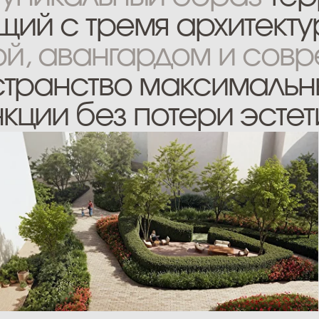
ии без потери эстетики.
Витражный сад
под соснами.
Концепция благоустройства — «витражный»
сосновый лес. Массивы сосен дополняют