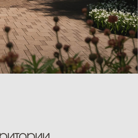
ии,
 стилями:
ностью.
личеством