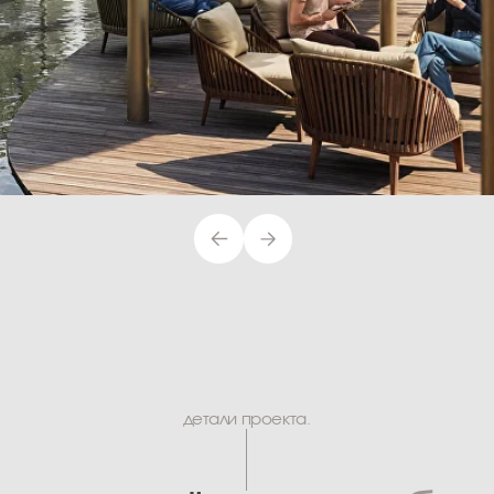
детали проекта.
ые приёмы
и особенности
 разработанная под проект, находит свое отражение во все
элементах благоустройства.
Крыши навесов, форма шпалер, короба вент
шахт и крышки люков по-разному
интерпретируют графику витражного узора.
Цветники из многолетников в трех цветовых
сочетаниях (бело-желтые, оранжево-розовые
и красно-бордовые) создают выразительный
узор, проходящий через всю территорию.
Во дворах корпусов, А и В разработаны
сочетания многолетников, подчеркивающие
цвет каждого двора (белый, желтый или
красный). Во входной зоне разбит теневой
пряный сад.
Под проект также разработаны
индивидуальные светильники с отсылкой
к стилистике авангарда, взаимоувязывающие
ландшафт с архитектурой части корпусов.
Массивы сосен